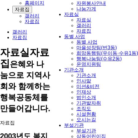
홈페이지
자원봉사안내
나눔가게
자료집
자료실
갤러리
자료실
자료집
갤러리
자료집
갤러리
동별 사업
자료집
동별 사업
마을성장팀(번3동)
자료실
자료
희망동행팀(우이동·수유1동)
행복나눔팀(수유2동)
집
은혜와 나
운영지원팀
기관소개
눔으로 지역사
기관소개
인사말
회와 함께하는
미션&비전
인재상
행복공동체를
법인소개
기관발자취
만들어갑니다.
조직도
시설현황
오시는길
자료집
부설기관
부설기관
2003년도 복지
삼동어린이집