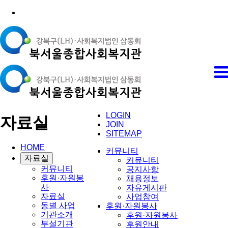
LOGIN
자료실
JOIN
SITEMAP
HOME
커뮤니티
자료실
커뮤니티
커뮤니티
공지사항
후원·자원봉
채용정보
사
자유게시판
자료실
사업참여
동별 사업
후원·자원봉사
기관소개
후원·자원봉사
부설기관
후원안내