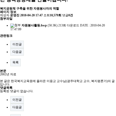
복지공동체 구축을 위한 자원봉사자의 역할
페이지 정보
작성자
운영진
2010-04-20 17:47
조회
10,579회
댓글
0건
첨부파일
자원봉사활동.hwp
(50.3K)
213회 다운로드
DATE : 2010-04-20
17:47:09
관련링크
이전글
다음글
목록
본문
2002년 자료
본 글은 한국복지교육원에 올라온 이용교 교수님(광주대학교 교수, 복지평론가)의 글
입니다.
댓글목록
등록된 댓글이 없습니다.
이전글
다음글