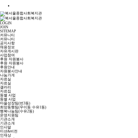
LOGIN
JOIN
SITEMAP
커뮤니티
커뮤니티
공지사항
채용정보
자유게시판
사업참여
후원·자원봉사
후원·자원봉사
후원안내
자원봉사안내
나눔가게
자료실
자료실
갤러리
자료집
동별 사업
동별 사업
마을성장팀(번3동)
희망동행팀(우이동·수유1동)
행복나눔팀(수유2동)
운영지원팀
기관소개
기관소개
인사말
미션&비전
인재상