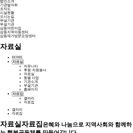
법인소개
기관발자취
조직도
시설현황
오시는길
부설기관
부설기관
삼동어린이집
삼동지역아동센터
삼동재가방문요양센터
자료실
HOME
자료실
커뮤니티
후원·자원봉사
자료실
동별 사업
기관소개
부설기관
홈페이지
자료집
갤러리
자료집
갤러리
자료집
자료실
자료집
은혜와 나눔으로 지역사회와 함께하
는 행복공동체를 만들어갑니다.