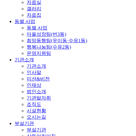
자료실
갤러리
자료집
동별 사업
동별 사업
마을성장팀(번3동)
희망동행팀(우이동·수유1동)
행복나눔팀(수유2동)
운영지원팀
기관소개
기관소개
인사말
미션&비전
인재상
법인소개
기관발자취
조직도
시설현황
오시는길
부설기관
부설기관