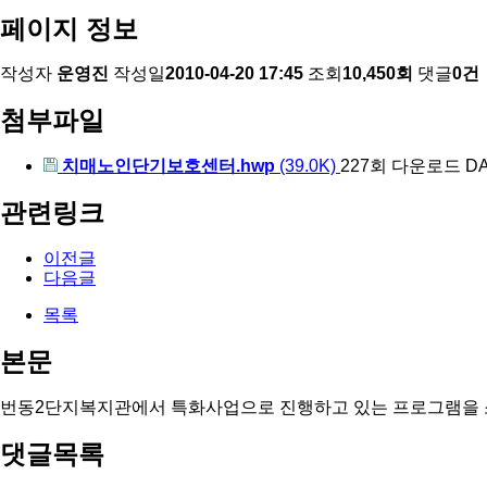
페이지 정보
작성자
운영진
작성일
2010-04-20 17:45
조회
10,450회
댓글
0건
첨부파일
치매노인단기보호센터.hwp
(39.0K)
227회 다운로드
DA
관련링크
이전글
다음글
목록
본문
번동2단지복지관에서 특화사업으로 진행하고 있는 프로그램을
댓글목록