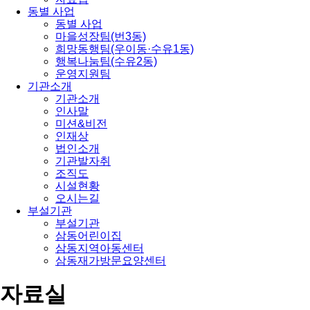
동별 사업
동별 사업
마을성장팀(번3동)
희망동행팀(우이동·수유1동)
행복나눔팀(수유2동)
운영지원팀
기관소개
기관소개
인사말
미션&비전
인재상
법인소개
기관발자취
조직도
시설현황
오시는길
부설기관
부설기관
삼동어린이집
삼동지역아동센터
삼동재가방문요양센터
자료실