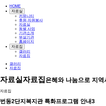
HOME
자료실
커뮤니티
후원·자원봉사
자료실
동별 사업
기관소개
부설기관
홈페이지
자료집
갤러리
자료집
갤러리
자료집
자료실
자료집
은혜와 나눔으로 지역
자료집
번동2단지복지관 특화프로그램 안내3