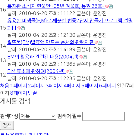
복지관 소식지 한울안 -05년 겨울호, 통권 26호-
16
날짜: 2010-04-20
조회: 11122
글쓴이:
운영진
유용한 미생물(E.M)로 깨끗한 번동2단지 만들기 프로그램 설명
15
회!!!
날짜: 2010-04-20
조회: 12130
글쓴이:
운영진
쌀뜨물(EM)발효액 만드는 순서외 관련자료
14
날짜: 2010-04-20
조회: 14189
글쓴이:
운영진
EM의 활용과 관련된 내용(2004년)
13
날짜: 2010-04-20
조회: 11365
글쓴이:
운영진
E.M 효소에 관하여(2004년)
12
날짜: 2010-04-20
조회: 12235
글쓴이:
운영진
처음
1
페이지
2
페이지
3
페이지
4
페이지
5
페이지
6
페이지
열린
7
페
이지
8
페이지
맨끝
게시물 검색
검색대상
검색어
필수