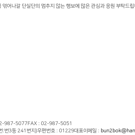
 엮어나갈 단실단의 멈추지 않는 행보에 많은 관심과 응원 부탁드립
02-987-5077
FAX : 02-987-5051
번:번3동 241번지)
우편번호 : 01229
대표이메일 :
bun2bok@hanm