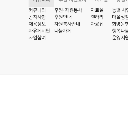
커뮤니티
후원·자원봉사
자료실
동별 사
공지사항
후원안내
갤러리
마을성장
채용정보
자원봉사안내
자료집
희망동행
자유게시판
나눔가게
행복나눔
사업참여
운영지