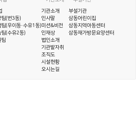
업
기관소개
부설기관
팀(번3동)
인사말
삼동어린이집
팀(우이동·수유1동)
미션&비전
삼동지역아동센터
팀(수유2동)
인재상
삼동재가방문요양센터
원팀
법인소개
기관발자취
조직도
시설현황
오시는길