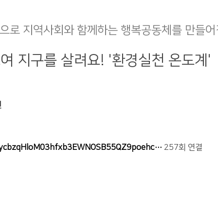
으로 지역사회와 함께하는 행복공동체를 만들어
여 지구를 살려요! '환경실천 온도계'
건
/AKfycbzqHloM03hfxb3EWNOSB55QZ9poehc…
257회 연결