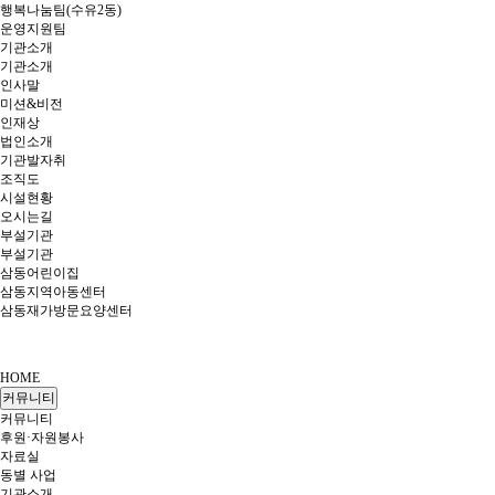
행복나눔팀(수유2동)
운영지원팀
기관소개
기관소개
인사말
미션&비전
인재상
법인소개
기관발자취
조직도
시설현황
오시는길
부설기관
부설기관
삼동어린이집
삼동지역아동센터
삼동재가방문요양센터
HOME
커뮤니티
커뮤니티
후원·자원봉사
자료실
동별 사업
기관소개