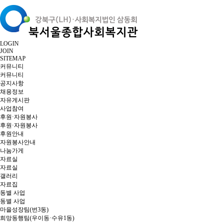
LOGIN
JOIN
SITEMAP
커뮤니티
커뮤니티
공지사항
채용정보
자유게시판
사업참여
후원·자원봉사
후원·자원봉사
후원안내
자원봉사안내
나눔가게
자료실
자료실
갤러리
자료집
동별 사업
동별 사업
마을성장팀(번3동)
희망동행팀(우이동·수유1동)