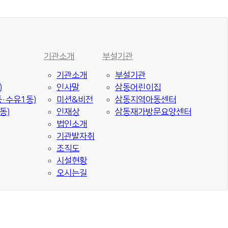
기관소개
부설기관
기관소개
부설기관
)
인사말
삼동어린이집
·수유1동)
미션&비전
삼동지역아동센터
동)
인재상
삼동재가방문요양센터
법인소개
기관발자취
조직도
시설현황
오시는길