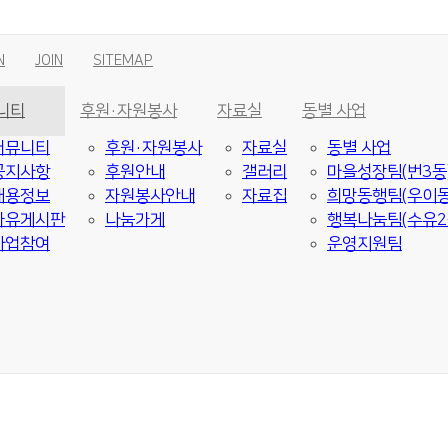
N
JOIN
SITEMAP
니티
후원·자원봉사
자료실
동별 사업
커뮤니티
후원·자원봉사
자료실
동별 사업
공지사항
후원안내
갤러리
마을성장팀(번3동
채용정보
자원봉사안내
자료집
희망동행팀(우이동
자유게시판
나눔가게
행복나눔팀(수유2
사업참여
운영지원팀