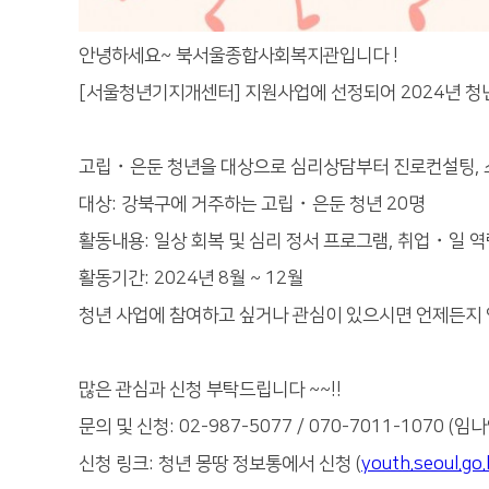
안녕하세요~ 북서울종합사회복지관입니다 !
[서울청년기지개센터] 지원사업에 선정되어 2024년 청년 
・
고립
은둔 청년을 대상으로 심리상담부터 진로컨설팅, 소
・
대상: 강북구에 거주하는 고립
은둔 청년 20명
・
활동내용: 일상 회복 및 심리 정서 프로그램, 취업
일 역
활동기간: 2024년 8월 ~ 12월
청년 사업에 참여하고 싶거나 관심이 있으시면 언제든지 연
많은 관심과 신청 부탁드립니다 ~~!!
문의 및 신청: 02-987-5077 / 070-7011-1070 (
신청 링크: 청년 몽땅 정보통에서 신청 (
youth.seoul.go.