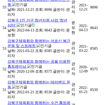
관
동
2021-
리
55
8696
12-21
날짜: 2021-12-21
조회: 8696
글쓴이:
관
자
리자
강북구 1인 가구 청년지원 사업 '청년
윤
심터'
2022-
보
54
8643
04-13
날짜: 2022-04-13
조회: 8643
글쓴이:
윤
현
보현
강북구체육회와 함께하는 어르신 복근
관
운동 및 스트레칭
2021-
리
53
8585
03-22
날짜: 2021-03-22
조회: 8585
글쓴이:
관
자
리자
강북구체육회와 함께하는 공을 이용한
관
홈트레이닝
2020-
리
52
8575
12-09
날짜: 2020-12-09
조회: 8575
글쓴이:
관
자
리자
강북구체육회와 함께하는 테라밴드 운
관
동
2022-
리
51
8530
01-21
날짜: 2022-01-21
조회: 8530
글쓴이:
관
자
리자
강북구체육회와 함께하는 수건 홈트레