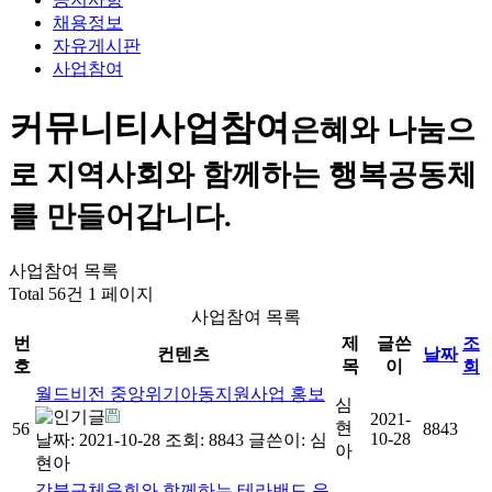
채용정보
자유게시판
사업참여
커뮤니티
사업참여
은혜와 나눔으
로 지역사회와 함께하는 행복공동체
를 만들어갑니다.
사업참여 목록
Total 56건
1 페이지
사업참여 목록
번
제
글쓴
조
컨텐츠
날짜
호
목
이
회
월드비전 중앙위기아동지원사업 홍보
심
2021-
현
56
8843
10-28
날짜: 2021-10-28
조회: 8843
글쓴이:
심
아
현아
강북구체육회와 함께하는 테라밴드 운