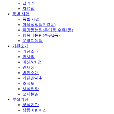
갤러리
자료집
동별 사업
동별 사업
마을성장팀(번3동)
희망동행팀(우이동·수유1동)
행복나눔팀(수유2동)
운영지원팀
기관소개
기관소개
인사말
미션&비전
인재상
법인소개
기관발자취
조직도
시설현황
오시는길
부설기관
부설기관
삼동어린이집