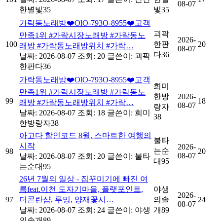
08-07
한별빛35
빛35
가락동노래방❤️OlO-793O-8955❤️고객
괴팍
만족1위 #가락시장노래방 #가락동노
2026-
100
한판
20
래방 #가락동노래방위치 #가락…
08-07
다36
날짜: 2026-08-07
조회: 20
글쓴이:
괴팍
한판다36
가락동노래방❤️OlO-793O-8955❤️고객
희미
만족1위 #가락시장노래방 #가락동노
한방
2026-
99
18
래방 #가락동노래방위치 #가락…
08-07
랑자
날짜: 2026-08-07
조회: 18
글쓴이:
희미
38
한방랑자38
아고다 할인코드 8월, 스마트한 여행의
불타
시작
2026-
는순
98
20
08-07
날짜: 2026-08-07
조회: 20
글쓴이:
불타
대95
는순대95
26년 7월의 일상 - 집꾸미기에 빠진 여
름feat.이천 도자기마을, 플랫포인트,
야생
2026-
97
더콘란샵, 루밍, 양재꽃시…
의솔
24
08-07
날짜: 2026-08-07
조회: 24
글쓴이:
야생
개89
의솔개89