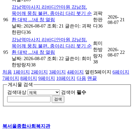
강남역마사지 리바디안마원 강남점.
목어깨 뭉침 불편. 종아리 다리 붓기 순
괴팍
2026-
96
환 대박 ...!새 창 열림
한판
21
08-07
날짜: 2026-08-07
조회: 21
글쓴이:
괴팍
다36
한판다36
강남역마사지 리바디안마원 강남점.
희미
목어깨 뭉침 불편. 종아리 다리 붓기 순
한방
2026-
95
환 대박 ...!새 창 열림
22
08-07
랑자
날짜: 2026-08-07
조회: 22
글쓴이:
희미
38
한방랑자38
처음
1
페이지
2
페이지
3
페이지
4
페이지
열린
5
페이지
6
페이지
7
페이지
8
페이지
9
페이지
10
페이지
다음
맨끝
게시물 검색
검색대상
검색어
필수
북서울종합사회복지관