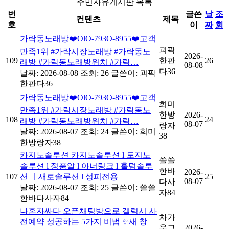
주민자유게시판 목록
번
글쓴
날
조
컨텐츠
제목
호
이
짜
회
가락동노래방❤️OlO-793O-8955❤️고객
괴팍
만족1위 #가락시장노래방 #가락동노
2026-
109
한판
26
래방 #가락동노래방위치 #가락…
08-08
다36
날짜: 2026-08-08
조회: 26
글쓴이:
괴팍
한판다36
가락동노래방❤️OlO-793O-8955❤️고객
희미
만족1위 #가락시장노래방 #가락동노
한방
2026-
108
24
래방 #가락동노래방위치 #가락…
08-07
랑자
날짜: 2026-08-07
조회: 24
글쓴이:
희미
38
한방랑자38
카지노솔루션 카지노솔루션 l 토지노
쓸쓸
솔루션 l 정품알 l 아너링크 l 홀덤솔루
한바
2026-
107
션 ㅣ새로솔루션 l 성피전용
25
08-07
다사
날짜: 2026-08-07
조회: 25
글쓴이:
쓸쓸
자84
한바다사자84
나혼자싸다 오픈채팅방으로 갤럭시 사
차가
전예약 성공하는 5가지 비법 ✨새 창
운그
2026-