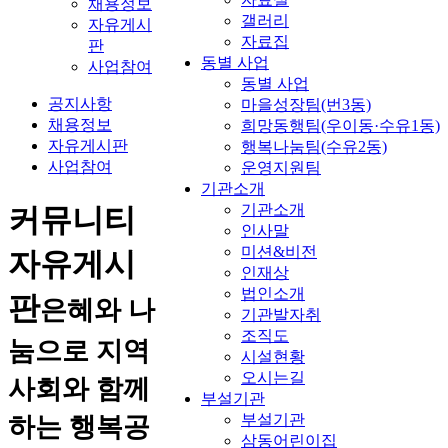
채용정보
갤러리
자유게시
자료집
판
동별 사업
사업참여
동별 사업
공지사항
마을성장팀(번3동)
채용정보
희망동행팀(우이동·수유1동)
자유게시판
행복나눔팀(수유2동)
사업참여
운영지원팀
기관소개
기관소개
커뮤니티
인사말
미션&비전
자유게시
인재상
법인소개
판
은혜와 나
기관발자취
조직도
눔으로 지역
시설현황
오시는길
사회와 함께
부설기관
부설기관
하는 행복공
삼동어린이집