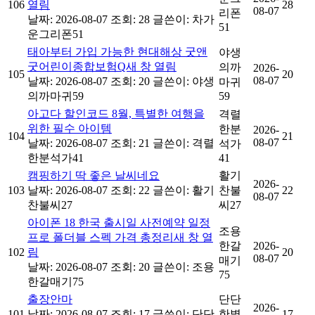
106
열림
28
08-07
리폰
날짜: 2026-08-07
조회: 28
글쓴이:
차가
51
운그리폰51
태아부터 가입 가능한 현대해상 굿앤
야생
굿어린이종합보험Q새 창 열림
의까
2026-
105
20
08-07
날짜: 2026-08-07
조회: 20
글쓴이:
야생
마귀
의까마귀59
59
아고다 할인코드 8월, 특별한 여행을
격렬
위한 필수 아이템
한분
2026-
104
21
08-07
날짜: 2026-08-07
조회: 21
글쓴이:
격렬
석가
한분석가41
41
캠핑하기 딱 좋은 날씨네요
활기
2026-
103
날짜: 2026-08-07
조회: 22
글쓴이:
활기
찬불
22
08-07
찬불씨27
씨27
아이폰 18 한국 출시일 사전예약 일정
조용
프로 폴더블 스펙 가격 총정리새 창 열
한갈
2026-
102
림
20
08-07
매기
날짜: 2026-08-07
조회: 20
글쓴이:
조용
75
한갈매기75
출장안마
단단
2026-
101
날짜: 2026-08-07
조회: 17
글쓴이:
단단
한별
17