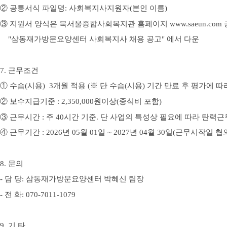
②
공통서식 파일명
: 사회복지사지원자(
본인 이름)
③
지원서 양식은 북서울
종합사회복지관 홈페이지
www.saeun.com
"삼동재가방문요양센터 사회복지사 채용 공고" 에서 다운
7.
근무조건
①
수습(시용)
3
개월 적용
(
※
단 수습(시용) 기간 만료 후 평가에 
②
보수지급기준
: 2,350,000
원이상
(중식비 포함
)
③
근무시간
:
주
40
시간 기준
.
단 사업의 특성상 필요에 따라 탄력근
④
근무기간
: 2026
년
05
월
01
일
~ 2027
년
04
월
30
일
(
근무시작일 협
8.
문의
-
담 당
:
삼동재가방문요양센터 박혜신 팀장
-
전 화
: 070-7011-1079
9.
기 타