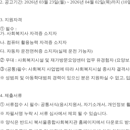
2.
공고기간
: 2026
년
03
월
23
일
(월
) ~ 2026
년
04
월
02
일
(목
)
까지
(10
3.
지원자격
①
필수
:
가
.
사회복지사 자격증 소지자
나
. 컴퓨터 활용능력 자격증 소지자
다
.
자동차 운전면허증 소지자
(
실제 운전 가능자
)
②
우대
:
사회복지시설 및 재가방문요양센터 업무 유경험자 (요양보
③
(
공통
)
필수
:
사회복지 사업법에 따라 사회복지시설 종사자 결격사
※
성범죄 및 아동학대범죄 경력이 있으신 분은 지원하실 수 없고
,
입
4.
제출서류
①
서류접수 시 필수
:
공통서식
(
응시지원서
,
자기소개서
,
개인정보 
※
자필서명 누락 시 서류 심사에서 제외 될 수 있습니다
.
※
양식은 반드시 북서울
종합사회복지관 홈페이지에서 다운로드 받