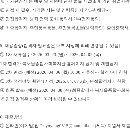
※
국가유공자 등 예우 및 지원에 관한 법률 제
29
조에 의한 취업지
②
면접 시 필수
:
자격증 사본 및 경력증명서 각
1
부
(
해당자
)
③
면접합격자
:
범죄 전력 조회 동의서
2
부
(
전자동의
)
④
최종합격자
:
주민등록등본
,
주민등록초본
(
병역확인
),
졸업증명서
5.
채용일정
(
합격자 발표일은 내부 사정에 의해 변경될 수 있음
)
①
1
차 서류접수
/ 2026. 03. 23.(월
) ~ 2026. 04. 02.(목
)
1
차 합격자 북서울
종합사회복지관 홈페이지 공지 및 개별공지
②
2
차 면접
/ (
예정
) 2026. 04. 06.(월
) 10:00
서류심사 합격자에 한함
③
3
차 적격여부 확인
/ (
예정
) 2026. 04. 07 .(화
)
면접합격자에 한함
④
최종 발표
/ (
예정
) 2026. 04. 08.(수
)
최종합격자 북서울
종합사회복
※
면접 일정은 상황에 따라 변경될 수 있습니다
.
6.
제출방법
①
온라인
(
이메일
)
접수
: yoyang0515@hanmail.net (
제목
:
지원서 제