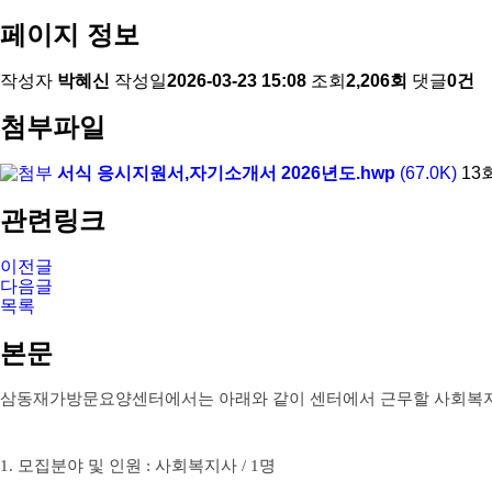
페이지 정보
작성자
박혜신
작성일
2026-03-23 15:08
조회
2,206회
댓글
0건
첨부파일
서식 응시지원서,자기소개서 2026년도.hwp
(67.0K)
13
관련링크
이전글
다음글
목록
본문
삼동재가방문요양센터에서는 아래와 같이 센터에서 근무할 사회복
1.
모집분야 및 인원
:
사회복지사
/ 1
명