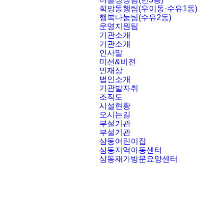
희망동행팀(우이동·수유1동)
행복나눔팀(수유2동)
운영지원팀
기관소개
기관소개
인사말
미션&비전
인재상
법인소개
기관발자취
조직도
시설현황
오시는길
부설기관
부설기관
삼동어린이집
삼동지역아동센터
삼동재가방문요양센터