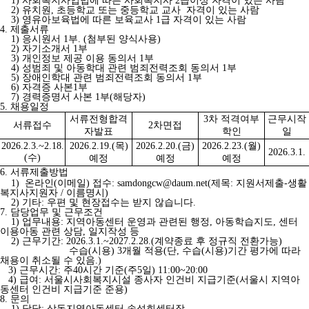
1) 사회복지사업법에 따른 사회복지사 2급이상 자격이 있는 사람
2) 유치원, 초등학교 또는 중등학교 교사 자격이 있는 사람
3) 영유아보육법에 따른 보육교사 1급 자격이 있는 사람
4. 제출서류
1) 응시원서 1부. (첨부된 양식사용)
2) 자기소개서 1부
3) 개인정보 제공 이용 동의서 1부
4) 성범죄 및 아동학대 관련 범죄전력조회 동의서 1부
5) 장애인학대 관련 범죄전력조회 동의서 1부
6) 자격증 사본1부
7) 경력증명서 사본 1부(해당자)
5. 채용일정
서류전형합격
3
차 적격여부
근무시작
서류접수
2
차면접
자발표
학인
일
2026.2.3.~2.18.
2026.2.19.(
목
)
2026.2.20.(
금
)
2026.2.23.(
월
)
2026.3.1.
(
수
)
예정
예정
예정
6. 서류제출방법
1) 온라인(이메일) 접수: samdongcw@daum.net(제목: 지원서제출-생활
복지사지원자 / 이름명시)
2) 기타: 우편 및 현장접수는 받지 않습니다.
7. 담당업무 및 근무조건
1) 업무내용: 지역아동센터 운영과 관련된 행정, 아동학습지도, 센터
이용아동 관련 상담, 일지작성 등
2) 근무기간: 2026.3.1.~2027.2.28.(계약종료 후 정규직 전환가능)
수습(시용) 3개월 적용(단, 수습(시용)기간 평가에 따라
채용이 취소될 수 있음.)
3) 근무시간: 주40시간 기준(주5일) 11:00~20:00
4) 급여: 서울시사회복지시설 종사자 인건비 지급기준(서울시 지역아
동센터 인건비 지급기준 준용)
8. 문의
1) 담당: 삼동지역아동센터 송성희센터장