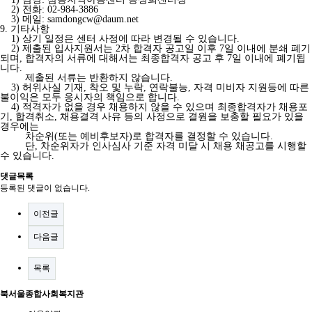
2) 전화: 02-984-3886
3) 메일: samdongcw@daum.net
9. 기타사항
1) 상기 일정은 센터 사정에 따라 변경될 수 있습니다.
2) 제출된 입사지원서는 2차 합격자 공고일 이후 7일 이내에 분쇄 폐기
되며, 합격자의 서류에 대해서는 최종합격자 공고 후 7일 이내에 폐기됩
니다.
제출된 서류는 반환하지 않습니다.
3) 허위사실 기재, 착오 및 누락, 연락불능, 자격 미비자 지원등에 따른
불이익은 모두 응시자의 책임으로 합니다.
4) 적격자가 없을 경우 채용하지 않을 수 있으며 최종합격자가 채용포
기, 합격취소, 채용결격 사유 등의 사정으로 결원을 보충할 필요가 있을
경우에는
차순위(또는 예비후보자)로 합격자를 결정할 수 있습니다.
단, 차순위자가 인사심사 기준 자격 미달 시 채용 채공고를 시행할
수 있습니다.
댓글목록
등록된 댓글이 없습니다.
이전글
다음글
목록
북서울종합사회복지관