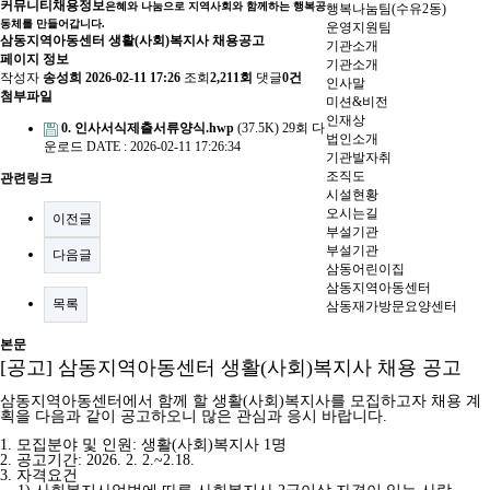
커뮤니티
채용정보
은혜와 나눔으로 지역사회와 함께하는 행복공
행복나눔팀(수유2동)
동체를 만들어갑니다.
운영지원팀
삼동지역아동센터 생활(사회)복지사 채용공고
기관소개
페이지 정보
기관소개
작성자
송성희
2026-02-11 17:26
조회
2,211회
댓글
0건
인사말
첨부파일
미션&비전
인재상
0. 인사서식제출서류양식.hwp
(37.5K)
29회 다
법인소개
운로드
DATE : 2026-02-11 17:26:34
기관발자취
조직도
관련링크
시설현황
오시는길
이전글
부설기관
부설기관
다음글
삼동어린이집
삼동지역아동센터
목록
삼동재가방문요양센터
본문
[공고] 삼동지역아동센터 생활(사회)복지사 채용 공고
삼동지역아동센터에서 함께 할 생활(사회)복지사를 모집하고자 채용 계
획을 다음과 같이 공고하오니
많은 관심과 응시 바랍니다.
1. 모집분야 및 인원: 생활(사회)복지사 1명
2. 공고기간: 2026. 2. 2.~2.
18.
3. 자격요건