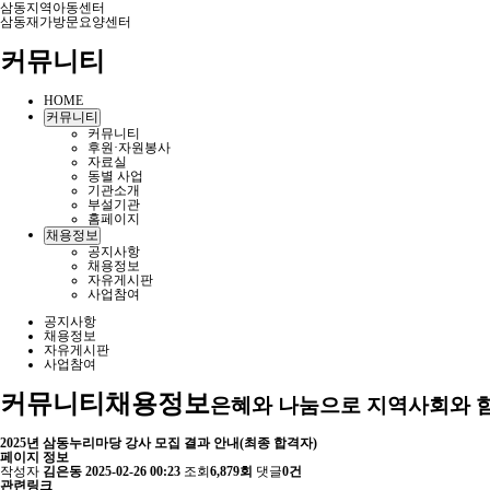
삼동지역아동센터
삼동재가방문요양센터
커뮤니티
HOME
커뮤니티
커뮤니티
후원·자원봉사
자료실
동별 사업
기관소개
부설기관
홈페이지
채용정보
공지사항
채용정보
자유게시판
사업참여
공지사항
채용정보
자유게시판
사업참여
커뮤니티
채용정보
은혜와 나눔으로 지역사회와 
2025년 삼동누리마당 강사 모집 결과 안내(최종 합격자)
페이지 정보
작성자
김은동
2025-02-26 00:23
조회
6,879회
댓글
0건
관련링크