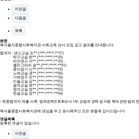
이전글
다음글
목록
본문
북서울지종합사회복지관 사회교육 강사 모집 공고 결과를 안내합니다.
합격자 : 댄스교실 조** (***-****-**37)
탁구교실 한** (***-****-**20)
라인댄스 서** (***-****-**20)
캘리그라피 송** (***-****-**01)
종이접기 신** (***-****-**19)
노래교실 권** (***-****-**69)
가락장구 진** (***-****-**39)
미술교실 심** (***-****-**05)
음악교실 최** (***-****-**65)
영어교실 정** (***-****-**03)
한글교실 장** (***-****-**64)
<최종합격자 제출 서류:
범죄경력조회회보서
1
부
,
성범죄 경력 및 아동 학대 관련 범죄 
북서울종합사회복지관에 관심을 두고 응시해주신 모든 분들께 감사드립니다.
댓글목록
등록된 댓글이 없습니다.
이전글