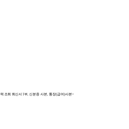
전력 조회 회신서
1
부
, 신분증 사본, 통장(급여)사본>