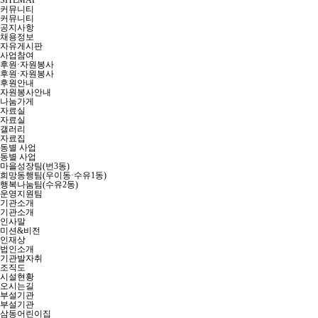
SITEMAP
커뮤니티
커뮤니티
공지사항
채용정보
자유게시판
사업참여
후원·자원봉사
후원·자원봉사
후원안내
자원봉사안내
나눔가게
자료실
자료실
갤러리
자료집
동별 사업
동별 사업
마을성장팀(번3동)
희망동행팀(우이동·수유1동)
행복나눔팀(수유2동)
운영지원팀
기관소개
기관소개
인사말
미션&비전
인재상
법인소개
기관발자취
조직도
시설현황
오시는길
부설기관
부설기관
삼동어린이집