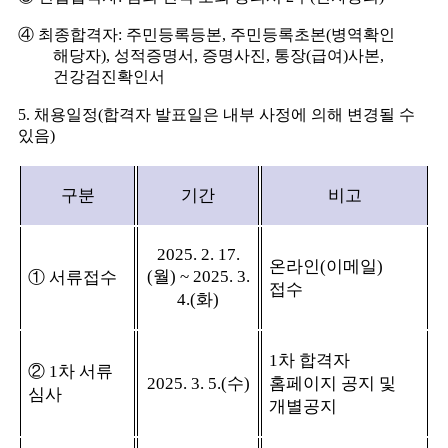
④
최종합격자
:
주민등록등본
,
주민등록초본
(
병역확인
해당자
),
성적증명서
,
증명사진
,
통장
(
급여
)
사본
,
건강검진확인서
5.
채용일정
(
합격자 발표일은 내부 사정에 의해 변경될 수
있음
)
구분
기간
비고
2025. 2. 17.
온라인
(
이메일
)
(
월
) ~ 2025. 3.
①
서류접수
접수
4.(
화
)
1
차 합격자
②
1
차 서류
2025. 3. 5.(
수
)
홈페이지 공지 및
심사
개별공지