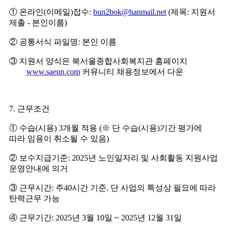
①
온라인
(
이메일
)
접수
:
bun2bok@hanmail.net
(
제목
:
지원서
제출
-
본인이름
)
②
공통서식 파일명
:
본인 이름
③
지원서 양식은 북서울종합사회복지관 홈페이지
www.saeun.com
커뮤니티 채용정보에서 다운
7.
근무조건
①
수습
(
시용
) 3
개월 적용
(
※
단 수습
(
시용
)
기간 평가에
따라 임용이 취소될 수 있음
)
②
보수지급기준
: 2025
년 노인일자리 및 사회활동 지원사업
운영안내에 의거
③
근무시간
:
주
40
시간 기준
.
단 사업의 특성상 필요에 따라
탄력근무 가능
④
근무기간
: 2025
년
3
월
10
일
~ 2025
년
12
월
31
일