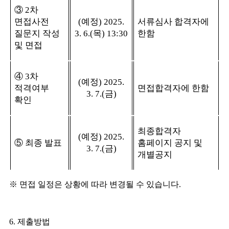
③
2
차
면접사전
(
예정
) 2025.
서류심사 합격자에
질문지 작성
3. 6.(
목
) 13:30
한함
및 면접
④
3
차
(
예정
) 2025.
적격여부
면접합격자에 한함
3. 7.(
금
)
확인
최종합격자
(
예정
) 2025.
⑤
최종 발표
홈페이지 공지 및
3. 7.(
금
)
개별공지
※
면접 일정은 상황에 따라 변경될 수 있습니다
.
6.
제출방법