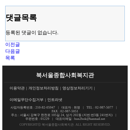
댓글목록
등록된 댓글이 없습니다.
이전글
다음글
목록
북서울종합사회복지관
이용약관
개인정보처리방침
영상정보처리기기
이메일무단수집거부
인트라넷
사업자등록번호 : 210-82-05947
대표자 : 최명
TEL : 02-987-5077
FAX : 02-987-5051
주소 : 서울시 강북구 한천로 105길 24, 상가 202동 (지번:번3동 241번지)
우편번호 : 01229
대표이메일 :
bun2bok@hanmail.net
COPYRIGHTⓒ 북서울종합사회복지관. ALL RIGHT RESERVED.