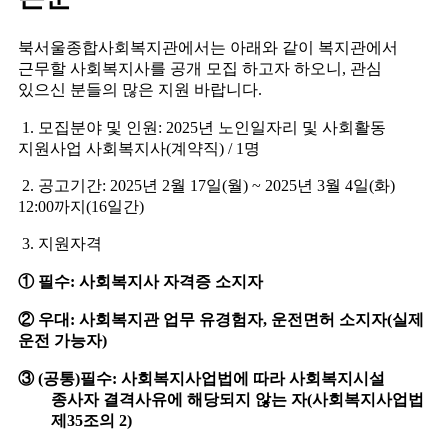
북서울종합사회복지관에서는 아래와 같이 복지관에서
근무할 사회복지사를 공개 모집 하고자 하오니
,
관심
있으신 분들의 많은 지원 바랍니다
.
1.
모집분야 및 인원
: 2025
년 노인일자리 및 사회활동
지원사업 사회복지사
(
계약직
) / 1
명
2.
공고기간
: 2025
년
2
월
17
일
(
월
) ~ 2025
년
3
월
4
일
(
화
)
12:00
까지
(16
일간
)
3.
지원자격
①
필수
:
사회복지사 자격증 소지자
②
우대
:
사회복지관 업무 유경험자
,
운전면허 소지자
(
실제
운전 가능자
)
③
(
공통
)
필수
:
사회복지사업법에 따라 사회복지시설
종사자 결격사유에 해당되지 않는 자
(
사회복지사업법
제
35
조의
2)