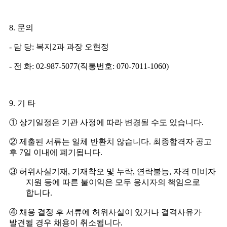
8.
문의
-
담 당
:
복지
2
과 과장 오현정
-
전 화
: 02-987-5077(
직통번호
: 070-7011-1060)
9.
기 타
①
상기일정은 기관 사정에 따라 변경될 수도 있습니다
.
②
제출된 서류는 일체 반환치 않습니다
.
최종합격자 공고
후
7
일 이내에 폐기됩니다
.
③
허위사실기재
,
기재착오 및 누락
,
연락불능
,
자격 미비자
지원 등에 따른 불이익은 모두 응시자의 책임으로
합니다
.
④
채용 결정 후 서류에 허위사실이 있거나 결격사유가
발견될 경우 채용이 취소됩니다
.