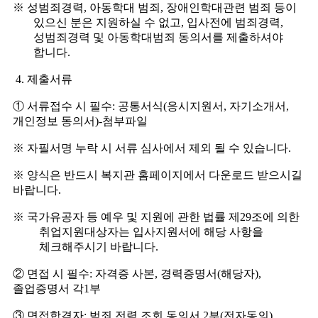
※
성범죄경력
,
아동학대 범죄
,
장애인학대관련 범죄 등이
있으신 분은 지원하실 수 없고
,
입사전에 범죄경력
,
성범죄경력 및 아동학대범죄 동의서를 제출하셔야
합니다
.
4.
제출서류
①
서류접수 시 필수
:
공통서식
(
응시지원서
,
자기소개서
,
개인정보 동의서
)-
첨부파일
※
자필서명 누락 시 서류 심사에서 제외 될 수 있습니다
.
※
양식은 반드시 복지관 홈페이지에서 다운로드 받으시길
바랍니다
.
※
국가유공자 등 예우 및 지원에 관한 법률 제
29
조에 의한
취업지원대상자는 입사지원서에 해당 사항을
체크해주시기 바랍니다
.
②
면접 시 필수
:
자격증 사본
,
경력증명서
(
해당자
),
졸업증명서 각
1
부
③
면접합격자
:
범죄 전력 조회 동의서
2
부
(
전자동의
)