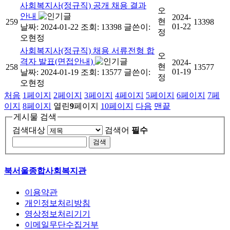
사회복지사(정규직) 공개 채용 결과
오
안내
2024-
현
259
13398
01-22
날짜: 2024-01-22
조회: 13398
글쓴이:
정
오현정
사회복지사(정규직) 채용 서류전형 합
오
격자 발표(면접안내)
2024-
현
258
13577
01-19
날짜: 2024-01-19
조회: 13577
글쓴이:
정
오현정
처음
1
페이지
2
페이지
3
페이지
4
페이지
5
페이지
6
페이지
7
페
이지
8
페이지
열린
9
페이지
10
페이지
다음
맨끝
게시물 검색
검색대상
검색어
필수
북서울종합사회복지관
이용약관
개인정보처리방침
영상정보처리기기
이메일무단수집거부