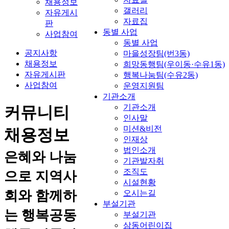
채용정보
갤러리
자유게시
자료집
판
동별 사업
사업참여
동별 사업
공지사항
마을성장팀(번3동)
채용정보
희망동행팀(우이동·수유1동)
자유게시판
행복나눔팀(수유2동)
사업참여
운영지원팀
기관소개
기관소개
커뮤니티
인사말
미션&비전
채용정보
인재상
법인소개
은혜와 나눔
기관발자취
조직도
으로 지역사
시설현황
회와 함께하
오시는길
부설기관
는 행복공동
부설기관
삼동어린이집