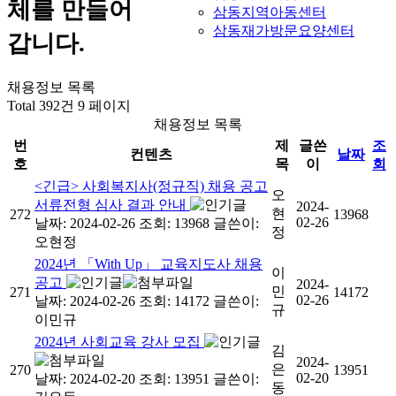
체를 만들어
삼동지역아동센터
삼동재가방문요양센터
갑니다.
채용정보 목록
Total 392건
9 페이지
채용정보 목록
번
제
글쓴
조
컨텐츠
날짜
호
목
이
회
<긴급> 사회복지사(정규직) 채용 공고
오
서류전형 심사 결과 안내
2024-
현
272
13968
02-26
날짜: 2024-02-26
조회: 13968
글쓴이:
정
오현정
2024년 「With Up」 교육지도사 채용
이
공고
2024-
민
271
14172
02-26
날짜: 2024-02-26
조회: 14172
글쓴이:
규
이민규
2024년 사회교육 강사 모집
김
2024-
은
270
13951
02-20
날짜: 2024-02-20
조회: 13951
글쓴이:
동