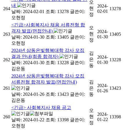
오
내
2024-
현
264
13278
02-01
날짜: 2024-02-01
조회: 13278
글쓴이:
정
오현정
<긴급>사회복지사 채용 서류전형 합
오
격자 발표(면접안내)
2024-
현
263
13405
01-30
날짜: 2024-01-30
조회: 13405
글쓴이:
정
오현정
2024년 삼동은빛행복대학 강사 모집
김
결과 안내(최종 합격자)
2024-
은
262
13228
01-30
날짜: 2024-01-30
조회: 13228
글쓴이:
동
김은동
2024년 삼동은빛행복대학 강사 모집
서류전형 합격자 발표(면접안내)
김
2024-
261
은
13423
01-26
날짜: 2024-01-26
조회: 13423
글쓴이:
동
김은동
<긴급> 사회복지사 채용 공고
오
2024-
현
260
13398
01-22
날짜: 2024-01-22
조회: 13398
글쓴이:
정
오현정