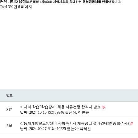
커뮤니티
채용정보
은혜와 나눔으로 지역사회와 함께하는 행복공동체를 만들어갑니다.
Total 392건
6 페이지
번호
키다리 학습 '학습강사' 채용 서류전형 합격자 발표
317
날짜: 2024-10-15
조회: 9946
글쓴이:
이민규
삼동재개방문요양센터 사회복지사 채용공고 결과안내(최종합격자)
316
날짜: 2024-09-27
조회: 10225
글쓴이:
박혜신