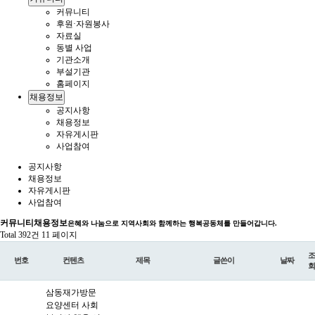
커뮤니티
후원·자원봉사
자료실
동별 사업
기관소개
부설기관
홈페이지
채용정보
공지사항
채용정보
자유게시판
사업참여
공지사항
채용정보
자유게시판
사업참여
커뮤니티
채용정보
은혜와 나눔으로 지역사회와 함께하는 행복공동체를 만들어갑니다.
Total 392건
11 페이지
조
번호
컨텐츠
제목
글쓴이
날짜
회
삼동재가방문
요양센터 사회