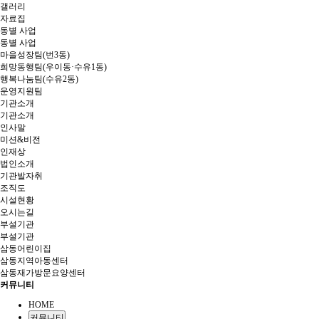
갤러리
자료집
동별 사업
동별 사업
마을성장팀(번3동)
희망동행팀(우이동·수유1동)
행복나눔팀(수유2동)
운영지원팀
기관소개
기관소개
인사말
미션&비전
인재상
법인소개
기관발자취
조직도
시설현황
오시는길
부설기관
부설기관
삼동어린이집
삼동지역아동센터
삼동재가방문요양센터
커뮤니티
HOME
커뮤니티