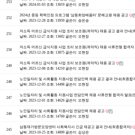
253
날짜: 2024-01-03
조회: 13819
글쓴이:
오현정
2024년 중등 학력인정 프로그램 '삼동희망배움터' 문해교원 채용 공고
252
날짜: 2023-12-28
조회: 13959
글쓴이:
송은송
저소득 어르신 급식지원 사업 조리 보조원(계약직) 채용 공고 결과 안내
251
날짜: 2023-12-27
조회: 13692
글쓴이:
오현정
저소득 어르신 급식지원 사업 조리 보조원(계약직) 채용 서류전형 합격자
250
날짜: 2023-12-26
조회: 13875
글쓴이:
오현정
저소득 어르신 급식지원 사업 조리 보조원(계약직) 채용 공고
249
날짜: 2023-12-08
조회: 14210
글쓴이:
오현정
노인일자리 및 사회활동 지원사업 전담인력 채용 공고 결과 안내(최종합
248
날짜: 2023-12-05
조회: 14498
글쓴이:
오현정
노인일자리 및 사회활동 지원사업 전담인력 채용 서류전형 합격자 발표(
247
날짜: 2023-12-01
조회: 14626
글쓴이:
오현정
노인일자리 및 사회활동 지원사업 전담인력 채용 공고
246
날짜: 2023-11-15
조회: 14769
글쓴이:
오현정
삼동재가방문요양센터 사회복지사 긴급 재공고 결과 안내(최종합격자)
245
날짜: 2023-10-25
조회: 14899
글쓴이:
김상은