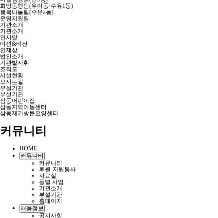
희망동행팀(우이동·수유1동)
행복나눔팀(수유2동)
운영지원팀
기관소개
기관소개
인사말
미션&비전
인재상
법인소개
기관발자취
조직도
시설현황
오시는길
부설기관
부설기관
삼동어린이집
삼동지역아동센터
삼동재가방문요양센터
커뮤니티
HOME
커뮤니티
커뮤니티
후원·자원봉사
자료실
동별 사업
기관소개
부설기관
홈페이지
채용정보
공지사항