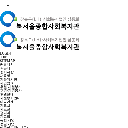
LOGIN
JOIN
SITEMAP
커뮤니티
커뮤니티
공지사항
채용정보
자유게시판
사업참여
후원·자원봉사
후원·자원봉사
후원안내
자원봉사안내
나눔가게
자료실
자료실
갤러리
자료집
동별 사업
동별 사업
마을성장팀(번3동)