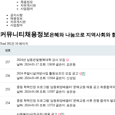
채용정보
자유게시판
사업참여
공지사항
채용정보
자유게시판
사업참여
커뮤니티
채용정보
은혜와 나눔으로 지역사회와 
Total 392건
10 페이지
번호
2024년 삼동은빛행복대학 강사 모집
257
날짜: 2024-01-17
조회: 13630
글쓴이:
김은동
2024 주말시설개방사업 활동보조인 모집 공고
256
날짜: 2024-01-09
조회: 13564
글쓴이:
신성임
중등 학력인정 프로그램 '삼동희망배움터' 문해교원 채용 공고 최종합격
255
날짜: 2024-01-08
조회: 13597
글쓴이:
송은송
중등 학력인정 프로그램 '삼동희망배움터' 문해교원 서류 전형 합격자 발표
254
날짜: 2024-01-05
조회: 13733
글쓴이:
송은송
사회복지사(정규직) 채용 공고