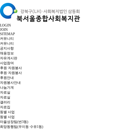
LOGIN
JOIN
SITEMAP
커뮤니티
커뮤니티
공지사항
채용정보
자유게시판
사업참여
후원·자원봉사
후원·자원봉사
후원안내
자원봉사안내
나눔가게
자료실
자료실
갤러리
자료집
동별 사업
동별 사업
마을성장팀(번3동)
희망동행팀(우이동·수유1동)