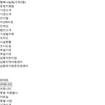
행복나눔팀(수유2동)
운영지원팀
기관소개
기관소개
인사말
미션&비전
인재상
법인소개
기관발자취
조직도
시설현황
오시는길
부설기관
부설기관
삼동어린이집
삼동지역아동센터
삼동재가방문요양센터
HOME
커뮤니티
커뮤니티
후원·자원봉사
자료실
동별 사업
기관소개