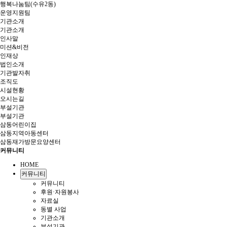
행복나눔팀(수유2동)
운영지원팀
기관소개
기관소개
인사말
미션&비전
인재상
법인소개
기관발자취
조직도
시설현황
오시는길
부설기관
부설기관
삼동어린이집
삼동지역아동센터
삼동재가방문요양센터
커뮤니티
HOME
커뮤니티
커뮤니티
후원·자원봉사
자료실
동별 사업
기관소개
부설기관