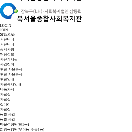
LOGIN
JOIN
SITEMAP
커뮤니티
커뮤니티
공지사항
채용정보
자유게시판
사업참여
후원·자원봉사
후원·자원봉사
후원안내
자원봉사안내
나눔가게
자료실
자료실
갤러리
자료집
동별 사업
동별 사업
마을성장팀(번3동)
희망동행팀(우이동·수유1동)