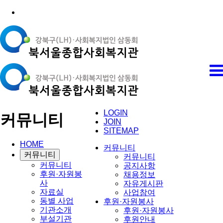
LOGIN
커뮤니티
JOIN
SITEMAP
HOME
커뮤니티
커뮤니티
커뮤니티
커뮤니티
공지사항
후원·자원봉
채용정보
사
자유게시판
자료실
사업참여
동별 사업
후원·자원봉사
기관소개
후원·자원봉사
부설기관
후원안내