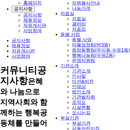
홈페이지
자원봉사안내
나눔가게
공지사항
자료실
공지사항
자료실
채용정보
갤러리
자유게시판
자료집
사업참여
동별 사업
동별 사업
공지사항
마을성장팀(번3동)
채용정보
희망동행팀(우이동·수유1동)
자유게시판
행복나눔팀(수유2동)
사업참여
운영지원팀
기관소개
커뮤니티
공
기관소개
인사말
지사항
은혜
미션&비전
인재상
와 나눔으로
법인소개
기관발자취
지역사회와 함
조직도
시설현황
께하는 행복공
오시는길
부설기관
동체를 만들어
부설기관
삼동어린이집