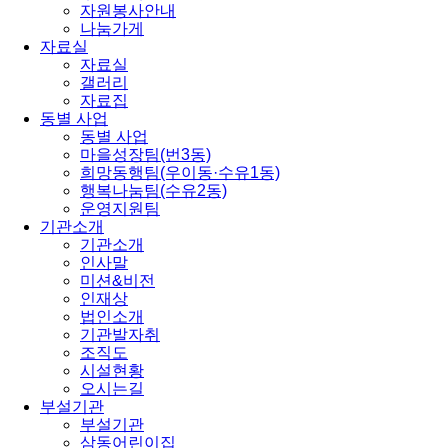
자원봉사안내
나눔가게
자료실
자료실
갤러리
자료집
동별 사업
동별 사업
마을성장팀(번3동)
희망동행팀(우이동·수유1동)
행복나눔팀(수유2동)
운영지원팀
기관소개
기관소개
인사말
미션&비전
인재상
법인소개
기관발자취
조직도
시설현황
오시는길
부설기관
부설기관
삼동어린이집