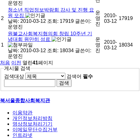
진
운영진
청소년 직업정보박람회 강사 및 진행 요
운
원 모집
2010-
2
영
17919
날짜: 2010-03-12
조회: 17919
글쓴이:
03-12
진
운영진
원불교사회복지협의회 창립 10주년 기
념대회 원만히 성료
운
2010-
1
영
18034
03-12
날짜: 2010-03-12
조회: 18034
글쓴이:
진
운영진
처음
이전
열린
41
페이지
게시물 검색
검색대상
검색어
필수
북서울종합사회복지관
이용약관
개인정보처리방침
영상정보처리기기
이메일무단수집거부
인트라넷