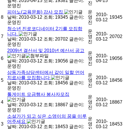
날짜: 2010-04-15
조회: 19381
글쓴이:
04-15
진
운영진
피아노(교육문화) 강사 모집
운
2010-
8
날짜: 2010-03-12
조회: 19345
글쓴이:
영
19345
03-12
운영진
진
청소년 진로코디네이터 2기를 모집합
운
니다.
2010-
7
영
20702
날짜: 2010-03-12
조회: 20702
글쓴이:
03-12
진
운영진
2009년 결산서 및 2010년 예산서 공고
운
2010-
6
영
19056
날짜: 2010-03-12
조회: 19056
글쓴이:
03-12
진
운영진
삼동가족상담센터에서 같이 일할 언어
운
치료사를 모집합니다
2010-
5
영
18456
날짜: 2010-03-12
조회: 18456
글쓴이:
03-12
진
운영진
톨게이트 모금행사 봉사자모집
운
2010-
4
영
18867
날짜: 2010-03-12
조회: 18867
글쓴이:
03-12
진
운영진
소설가가 되고 싶은 소영이의 꿈을 이루
운
어주세요
2010-
3
영
18453
날짜: 2010-03-12
조회: 18453
글쓴이:
03-12