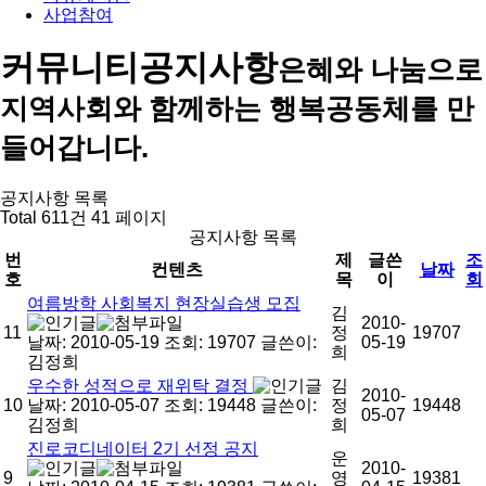
사업참여
커뮤니티
공지사항
은혜와 나눔으로
지역사회와 함께하는 행복공동체를 만
들어갑니다.
공지사항 목록
Total 611건
41 페이지
공지사항 목록
번
제
글쓴
조
컨텐츠
날짜
호
목
이
회
여름방학 사회복지 현장실습생 모집
김
2010-
11
정
19707
날짜: 2010-05-19
조회: 19707
글쓴이:
05-19
희
김정희
우수한 성적으로 재위탁 결정
김
2010-
10
날짜: 2010-05-07
조회: 19448
글쓴이:
정
19448
05-07
김정희
희
진로코디네이터 2기 선정 공지
운
2010-
9
영
19381