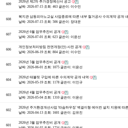
2026년 제2차 추가경정예산서 공고
609
날짜: 2026-07-15
조회: 463
글쓴이:
이수민
복지관 삼동피아노교실 사업종료에 따른 내부 철거공사 수의계약 공개 
608
날짜: 2026-07-15
조회: 506
글쓴이:
장대운
2026년 6월 업무추진비 공개
607
날짜: 2026-07-01
조회: 623
글쓴이:
이윤선
개인정보처리방침 전면개정(안) 사전 공개
606
날짜: 2026-06-19
조회: 804
글쓴이:
이수민
2026년 5월 업무추진비 공개
605
날짜: 2026-06-01
조회: 1075
글쓴이:
이윤선
2026년 태블릿 구입에 따른 수의계약 공개 내역
604
날짜: 2026-05-19
조회: 1178
글쓴이:
이인규
2026년 4월 업무추진비 공개
603
날짜: 2026-05-04
조회: 1310
글쓴이:
이윤선
2026년 주거환경개선사업 '따숨하우징' 벽걸이형 에어컨 설치 지원에 
602
날짜: 2026-04-13
조회: 1601
글쓴이:
김유진
2026년 3월 업무추진비 공개
601
날짜: 2026-04-02
조회: 1734
글쓴이:
이윤선