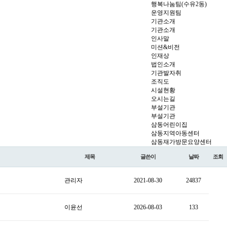
행복나눔팀(수유2동)
운영지원팀
기관소개
기관소개
인사말
미션&비전
인재상
법인소개
기관발자취
조직도
시설현황
오시는길
부설기관
부설기관
삼동어린이집
삼동지역아동센터
삼동재가방문요양센터
제목
글쓴이
날짜
조회
관리자
2021-08-30
24837
이윤선
2026-08-03
133